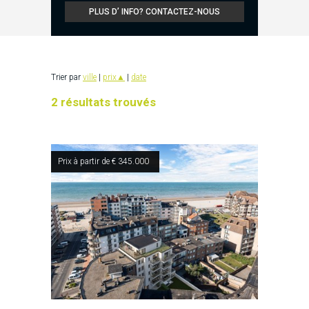
PLUS D’ INFO? CONTACTEZ-NOUS
Trier par
ville
|
prix
▲
|
date
2 résultats trouvés
Prix à partir de € 345.000