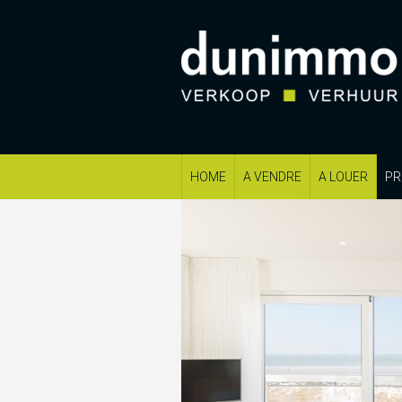
Wij verkopen uw vastgoed!
HOME
A VENDRE
A LOUER
PR