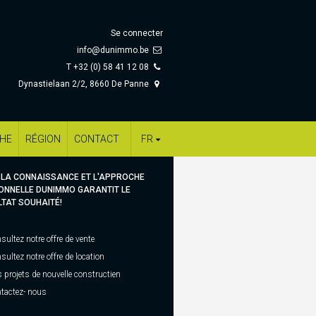
Se connecter
info@dunimmo.be
T +32 (0) 58 41 12 08
Dynastielaan 2/2, 8660 De Panne
CHE
RÉGION
CONTACT
FR
 LA CONNAISSANCE ET L'APPROCHE
ONNELLE DUNIMMO GARANTIT LE
TAT SOUHAITÉ!
sultez notre offre de vente
sultez notre offre de location
 projets de nouvelle constructien
tactez- nous