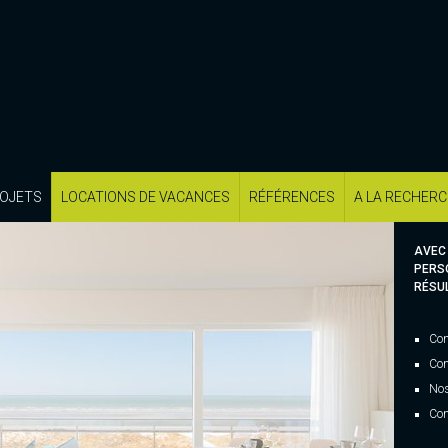
OJETS
LOCATIONS DE VACANCES
RÉFÉRENCES
A LA RECHER
AVEC
PERS
RÉSUL
Con
Con
Nos
Con