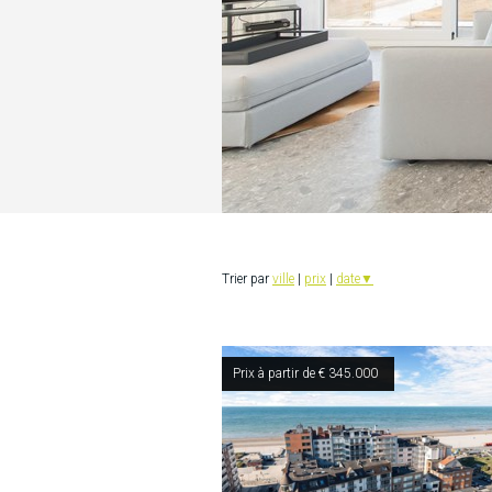
Trier par
ville
|
prix
|
date
▼
Prix à partir de € 345.000