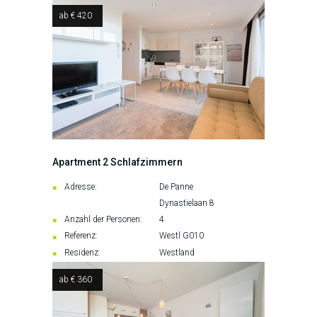
ab € 420
Apartment 2 Schlafzimmern
Adresse:
De Panne
Dynastielaan 8
Anzahl der Personen:
4
Referenz:
Westl G010
Residenz:
Westland
ab € 360