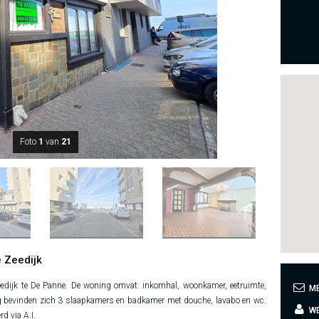
Foto
1
van
21
 Zeedijk
Zeedijk te De Panne. De woning omvat: inkomhal, woonkamer, eetruimte,
ME
ing bevinden zich 3 slaapkamers en badkamer met douche, lavabo en wc.
WE
rd via A.I.