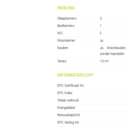
INDELING
Slaapkamers:
3
Badkamers:
1
WC:
2
Woonkamer:
Ja
Keuken:
Ja
, Woonkeuken, 
zonder toestellen
Terras:
10 m²
INFORMATIEPLICHT
EPC Certificaat Nr.:
EPC Index:
Totaal verbruik:
Energielabel:
Renovatieplicht:
EPC Geldig tot: