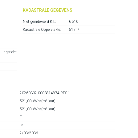
KADASTRALE GEGEVENS
Niet geïndexeerd K.I.:
€ 510
Kadastrale Oppervlakte:
51 m²
Ingericht
20260302-0003814874-RES-1
531,00 kWh/(m² jaar)
531,00 kWh/(m² jaar)
F
Ja
2/03/2036