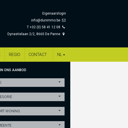
Eigenaarslogin
info@dunimmo.be
T +32 (0) 58 41 12 08
Dynastielaan 2/2, 8660 De Panne
K
REGIO
CONTACT
NL
 IN ONS AANBOD
E
EGORIE
RT WONING
EENTE