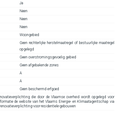
Ja
Neen
Neen
Neen
Woongebied
Geen rechterlijke herstelmaatregel of bestuurlijke maatregel
opgelegd
Geen overstromingsgevoelig gebied
Geen afgebakende zones
A
A
Geen beschermd erfgoed
ovatieverplichting die door de Vlaamse overheid wordt opgelegd voor
nformatie de website van het Vlaams Energie- en Klimaatagentschap via
novatieverplichting-voor-residentiele-gebouwen