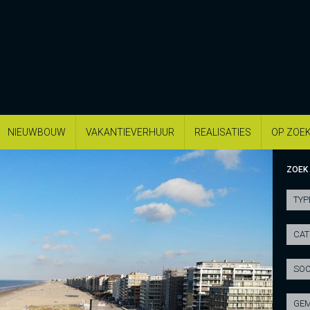
NIEUWBOUW
VAKANTIEVERHUUR
REALISATIES
OP ZOE
ZOEK
TYP
CAT
SOO
GEM