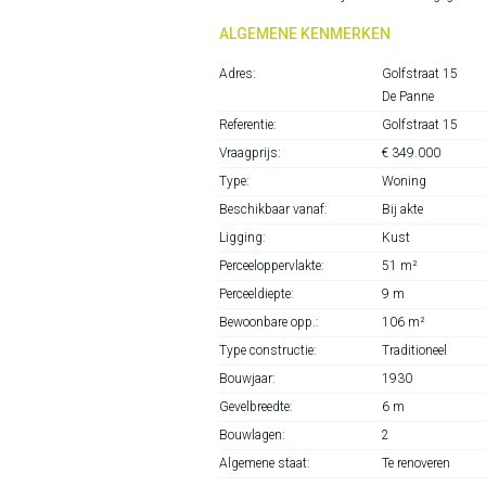
ALGEMENE KENMERKEN
Adres:
Golfstraat 15
De Panne
Referentie:
Golfstraat 15
Vraagprijs:
€ 349.000
Type:
Woning
Beschikbaar vanaf:
Bij akte
Ligging:
Kust
Perceeloppervlakte:
51 m²
Perceeldiepte:
9 m
Bewoonbare opp.:
106 m²
Type constructie:
Traditioneel
Bouwjaar:
1930
Gevelbreedte:
6 m
Bouwlagen:
2
Algemene staat:
Te renoveren