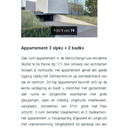
Foto
1
van
19
Appartement 3 slpks + 2 badks
Zeer ruim appartement in de kleinschalige luxe residentie
Skyfall te De Panne (Bj '17). Een ontwerp van architecten
Govaert & Vanhoutte. Het appartement geniet een goede
ligging vlakbij het Calmeynbos en op wandelafstand van
zee en centrum. Dit top appartement bevindt zich op de
eerste verdieping en biedt u inkomhal met gastentoilet,
zeer ruime en zongerichte woonkamer met grote
glaspartijen, open en volledig uitgeruste maatkeuken,
wasplaats, zonneterras van 37m² groot met fraai
uitzicht. 3 ruim bemeten slaapkamers en 2 badkamers.
Het appartement is hoogwaardig afgewerkt en uitgerust
met vloerverwarming. Mogelijkheid tot aankoop van een