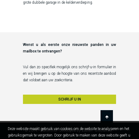
grote dubbele garage in de kelderverdieping.
Wenst u als eerste onze nieuwste panden in uw
mailbox te ontvangen?
Vul dan zo specifiek mogelijk ons schrijf-u-in formulier in
en wij brengen u op de hoogte van ons recentste aanbod
dat voldoet aan uw zoekcriteria.
SCHRIJF U IN
Deze website maakt gebruik van cookies om de website te analyseren en het
© 2014 - Dunimmo -
Developed by Zabun
-
Disclaimer
-
gebruiksgemak te vergroten. Door gebruik te maken van deze website geeft u