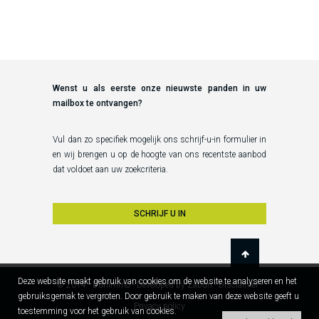
Wenst u als eerste onze nieuwste panden in uw
mailbox te ontvangen?
Vul dan zo specifiek mogelijk ons schrijf-u-in formulier in
en wij brengen u op de hoogte van ons recentste aanbod
dat voldoet aan uw zoekcriteria.
SCHRIJF U IN
Deze website maakt gebruik van cookies om de website te analyseren en het
© 2014 - Dunimmo -
Developed by Zabun
-
Disclaimer
-
gebruiksgemak te vergroten. Door gebruik te maken van deze website geeft u
Privacy policy
toestemming voor het gebruik van cookies.