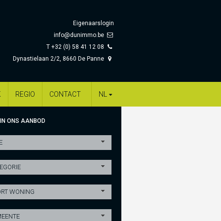
Eigenaarslogin
info@dunimmo.be
T +32 (0) 58 41 12 08
Dynastielaan 2/2, 8660 De Panne
K
REGIO
CONTACT
NL
 IN ONS AANBOD
E
EGORIE
RT WONING
EENTE