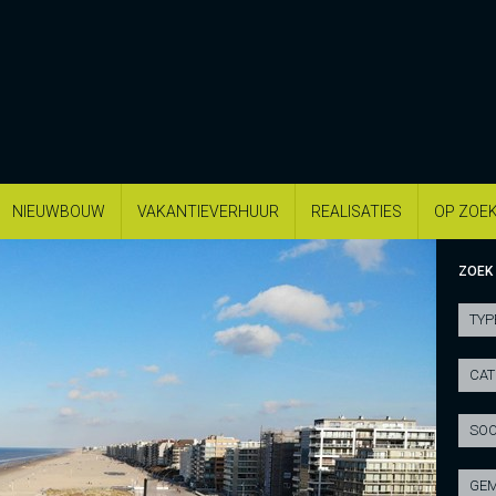
NIEUWBOUW
VAKANTIEVERHUUR
REALISATIES
OP ZOE
ZOEK
TYP
CAT
SOO
GEM