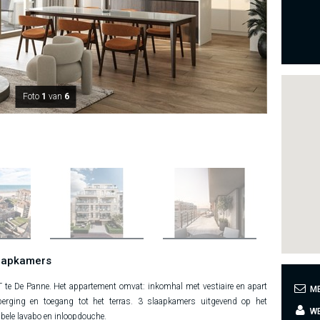
Foto
1
van
6
aapkamers
te De Panne. Het appartement omvat: inkomhal met vestiaire en apart
ME
erging en toegang tot het terras. 3 slaapkamers uitgevend op het
WE
bele lavabo en inloopdouche.