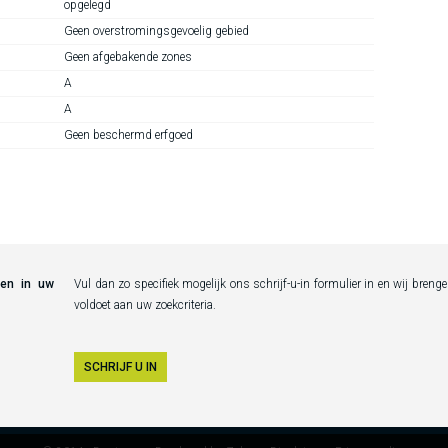
opgelegd
Geen overstromingsgevoelig gebied
Geen afgebakende zones
A
A
Geen beschermd erfgoed
den in uw
Vul dan zo specifiek mogelijk ons schrijf-u-in formulier in en wij bren
voldoet aan uw zoekcriteria.
SCHRIJF U IN