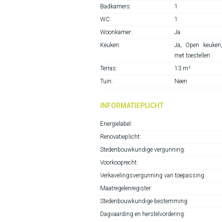
Badkamers:
1
WC:
1
Woonkamer:
Ja
Keuken:
Ja
, Open keuken,
met toestellen
Terras:
13 m²
Tuin:
Neen
INFORMATIEPLICHT
Energielabel:
Renovatieplicht:
Stedenbouwkundige vergunning:
Voorkooprecht:
Verkavelingsvergunning van toepassing:
Maatregelenregister:
Stedenbouwkundige bestemming:
Dagvaarding en herstelvordering: