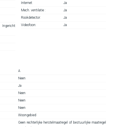
Internet:
Ja
Mech. ventilatie :
Ja
Rookdetector:
Ja
Videofoon:
Ja
 Ingericht
A
Neen
Ja
Neen
Neen
Neen
Woongebied
Geen rechterlijke herstelmaatregel of bestuurlijke maatregel