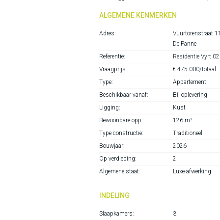
ALGEMENE KENMERKEN
Adres:
Vuurtorenstraat 1
De Panne
Referentie:
Residentie Vyrt 02
Vraagprijs:
€ 475.000/totaal
Type:
Appartement
Beschikbaar vanaf:
Bij oplevering
Ligging:
Kust
Bewoonbare opp.:
126 m²
Type constructie:
Traditioneel
Bouwjaar:
2026
Op verdieping:
2
Algemene staat:
Luxe-afwerking
INDELING
Slaapkamers:
3