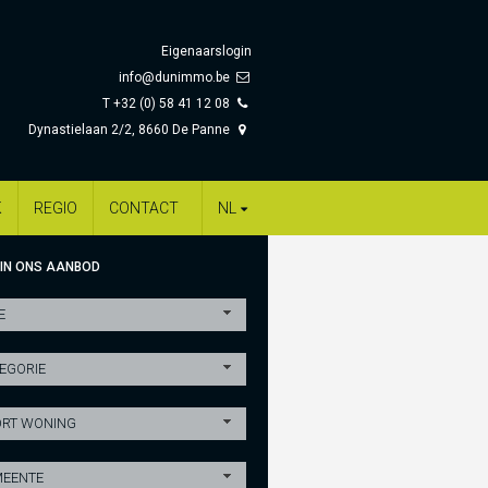
Eigenaarslogin
info@dunimmo.be
T +32 (0) 58 41 12 08
Dynastielaan 2/2, 8660 De Panne
K
REGIO
CONTACT
NL
 IN ONS AANBOD
E
EGORIE
RT WONING
EENTE