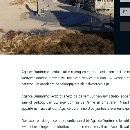
Agence Dunimmo bestaat uit een jong en enthousiast team met de no
vastgoedkantoor streven wij naar een service die aan uw wensen en
persoonlijke aandacht de belangrijkste sleutelwoorden zijn.
Agence Dunimmo verzorgt enerzijds de verhuur van uw studio, appartem
aan- of verkoop van uw eigendom in De Panne en omstreken. Naast
appartementen, verhuurt Agence Dunimmo U op jaarbasis eveneens gara
Ook voor een deugddoende vakantie kan U bij Agence Dunimmo terecht. 
kwaliteitsvol ingerichte studio’s, appartementen en villa’s … Voor elk wat