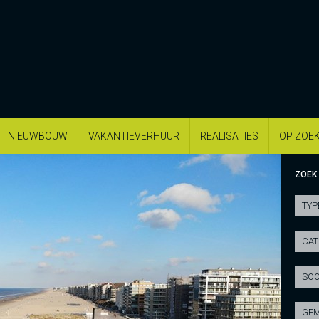
NIEUWBOUW
VAKANTIEVERHUUR
REALISATIES
OP ZOE
ZOEK
TYP
CAT
SOO
GEM